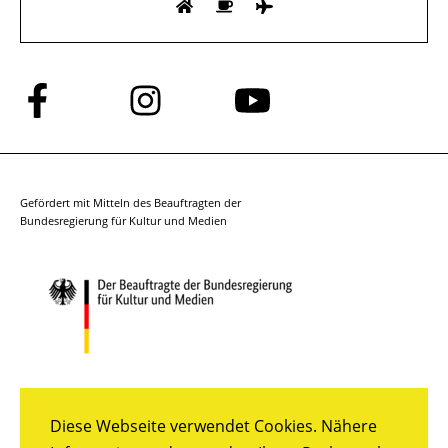
Folge
Folge
Folge
uns
uns
uns
auf
auf
auf
Facebook
Instagram
YouTube
Gefördert mit Mitteln des Beauftragten der
Bundesregierung für Kultur und Medien
Diese Webseite verwendet Cookies. Nähere