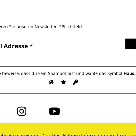
ren Sie unseren Newsletter. *Pflichtfeld
Se
l Adresse
te beweise, dass du kein Spambot bist und wähle das Symbol
Haus
.
Folge
Folge
uns
uns
auf
auf
ok
Instagram
YouTube
bseite verwendet Cookies. Nähere Informationen dazu und 