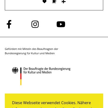
Folge
Folge
Folge
uns
uns
uns
auf
auf
auf
Facebook
Instagram
YouTube
Gefördert mit Mitteln des Beauftragten der
Bundesregierung für Kultur und Medien
Diese Webseite verwendet Cookies. Nähere