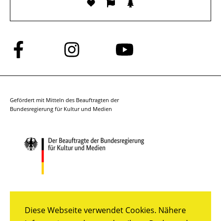
Folge
Folge
Folge
uns
uns
uns
auf
auf
auf
Facebook
Instagram
YouTube
Gefördert mit Mitteln des Beauftragten der
Bundesregierung für Kultur und Medien
Diese Webseite verwendet Cookies. Nähere