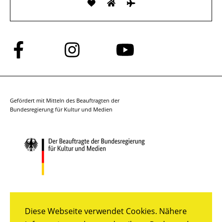
Folge
Folge
Folge
uns
uns
uns
auf
auf
auf
Facebook
Instagram
YouTube
Gefördert mit Mitteln des Beauftragten der
Bundesregierung für Kultur und Medien
Diese Webseite verwendet Cookies. Nähere