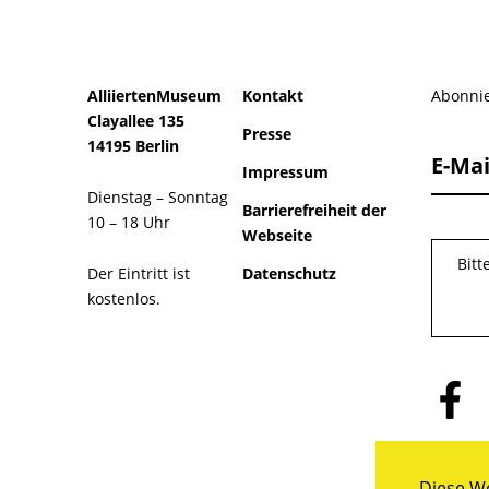
AlliiertenMuseum
Kontakt
Abonnie
Clayallee 135
Presse
14195 Berlin
E-Mai
Impressum
Dienstag – Sonntag
Barrierefreiheit der
10 – 18 Uhr
Webseite
Bitt
Der Eintritt ist
Datenschutz
kostenlos.
Folge
uns
auf
Facebo
Diese We