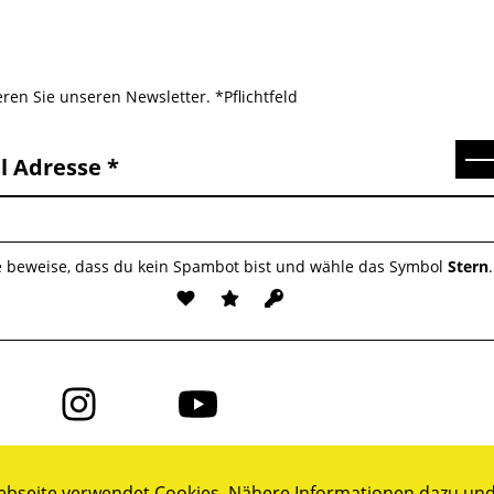
ren Sie unseren Newsletter. *Pflichtfeld
Se
l Adresse
e beweise, dass du kein Spambot bist und wähle das Symbol
Stern
.
Folge
Folge
uns
uns
auf
auf
ok
Instagram
YouTube
bseite verwendet Cookies. Nähere Informationen dazu und 