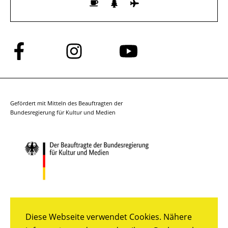
Folge
Folge
Folge
uns
uns
uns
auf
auf
auf
Facebook
Instagram
YouTube
Gefördert mit Mitteln des Beauftragten der
Bundesregierung für Kultur und Medien
Diese Webseite verwendet Cookies. Nähere