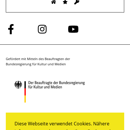
Folge
Folge
Folge
uns
uns
uns
auf
auf
auf
Facebook
Instagram
YouTube
Gefördert mit Mitteln des Beauftragten der
Bundesregierung für Kultur und Medien
Diese Webseite verwendet Cookies. Nähere