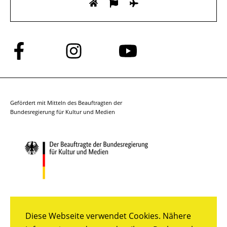
Folge
Folge
Folge
uns
uns
uns
auf
auf
auf
Facebook
Instagram
YouTube
Gefördert mit Mitteln des Beauftragten der
Bundesregierung für Kultur und Medien
Diese Webseite verwendet Cookies. Nähere