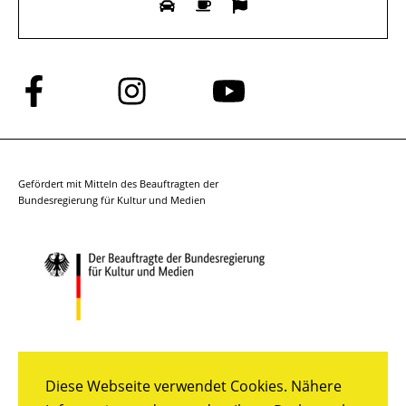
Folge
Folge
Folge
uns
uns
uns
auf
auf
auf
Facebook
Instagram
YouTube
Gefördert mit Mitteln des Beauftragten der
Bundesregierung für Kultur und Medien
Diese Webseite verwendet Cookies. Nähere