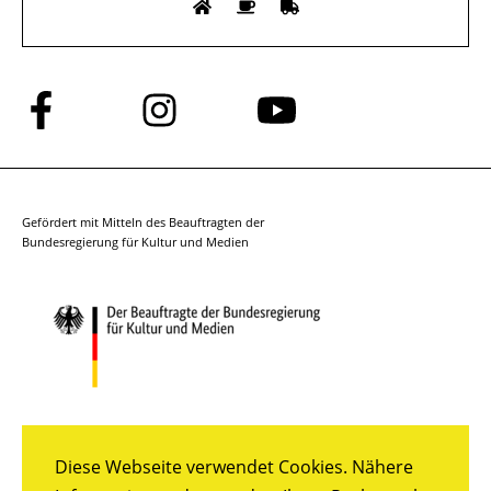
Folge
Folge
Folge
uns
uns
uns
auf
auf
auf
Facebook
Instagram
YouTube
Gefördert mit Mitteln des Beauftragten der
Bundesregierung für Kultur und Medien
Diese Webseite verwendet Cookies. Nähere