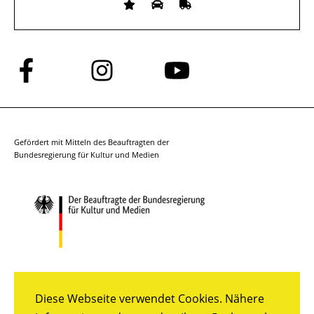
Folge
Folge
Folge
uns
uns
uns
auf
auf
auf
Facebook
Instagram
YouTube
Gefördert mit Mitteln des Beauftragten der
Bundesregierung für Kultur und Medien
Diese Webseite verwendet Cookies. Nähere