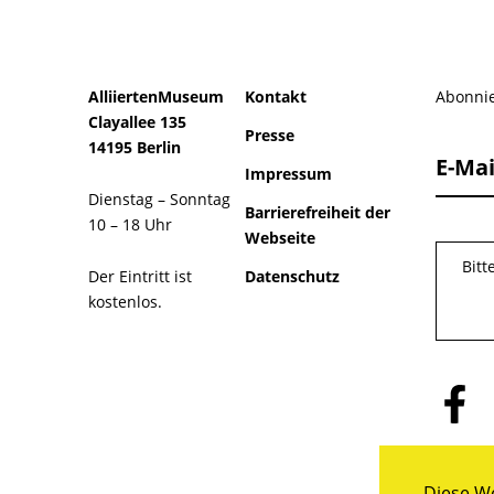
AlliiertenMuseum
Kontakt
Abonnie
Clayallee 135
Presse
14195 Berlin
E-Mai
Impressum
Dienstag – Sonntag
Barrierefreiheit der
10 – 18 Uhr
Webseite
Bitt
Der Eintritt ist
Datenschutz
kostenlos.
Folge
uns
auf
Facebo
Diese We