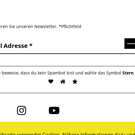
ren Sie unseren Newsletter. *Pflichtfeld
Se
l Adresse
e beweise, dass du kein Spambot bist und wähle das Symbol
Stern
.
Folge
Folge
uns
uns
auf
auf
ok
Instagram
YouTube
bseite verwendet Cookies. Nähere Informationen dazu und 