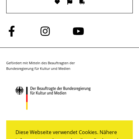
Folge
Folge
Folge
uns
uns
uns
auf
auf
auf
Facebook
Instagram
YouTube
Gefördert mit Mitteln des Beauftragten der
Bundesregierung für Kultur und Medien
Diese Webseite verwendet Cookies. Nähere