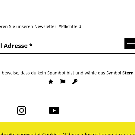
ren Sie unseren Newsletter. *Pflichtfeld
Se
l Adresse
e beweise, dass du kein Spambot bist und wähle das Symbol
Stern
.
Folge
Folge
uns
uns
auf
auf
ok
Instagram
YouTube
bseite verwendet Cookies. Nähere Informationen dazu und 