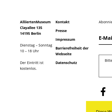
AlliiertenMuseum
Kontakt
Abonnie
Clayallee 135
Presse
14195 Berlin
E-Mai
Impressum
Dienstag – Sonntag
Barrierefreiheit der
10 – 18 Uhr
Webseite
Bitt
Der Eintritt ist
Datenschutz
kostenlos.
Folge
uns
auf
Facebo
Diese We