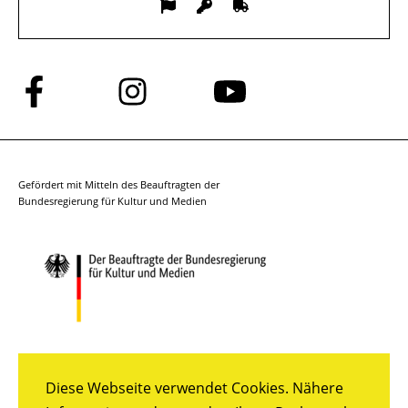
Folge
Folge
Folge
uns
uns
uns
auf
auf
auf
Facebook
Instagram
YouTube
Gefördert mit Mitteln des Beauftragten der
Bundesregierung für Kultur und Medien
Diese Webseite verwendet Cookies. Nähere