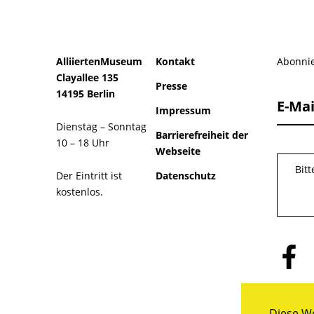
AlliiertenMuseum
Kontakt
Abonnie
Clayallee 135
Presse
14195 Berlin
E-Mai
Impressum
Dienstag – Sonntag
Barrierefreiheit der
10 – 18 Uhr
Webseite
Bit
Der Eintritt ist
Datenschutz
kostenlos.
Folge
uns
auf
Facebo
Diese We