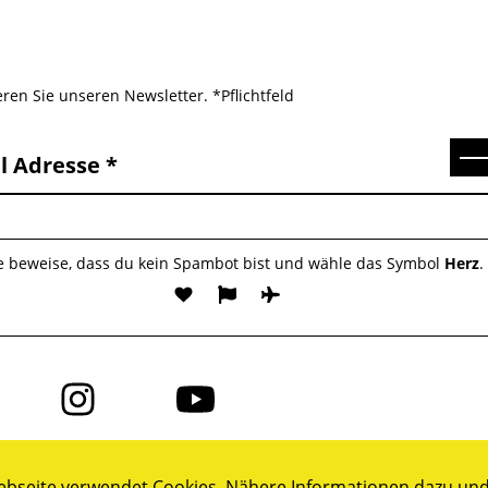
ren Sie unseren Newsletter. *Pflichtfeld
Se
l Adresse
te beweise, dass du kein Spambot bist und wähle das Symbol
Herz
.
Folge
Folge
uns
uns
auf
auf
ok
Instagram
YouTube
bseite verwendet Cookies. Nähere Informationen dazu und 