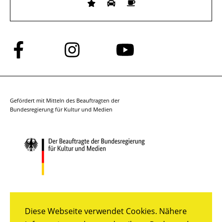
Folge
Folge
Folge
uns
uns
uns
auf
auf
auf
Facebook
Instagram
YouTube
Gefördert mit Mitteln des Beauftragten der
Bundesregierung für Kultur und Medien
Diese Webseite verwendet Cookies. Nähere