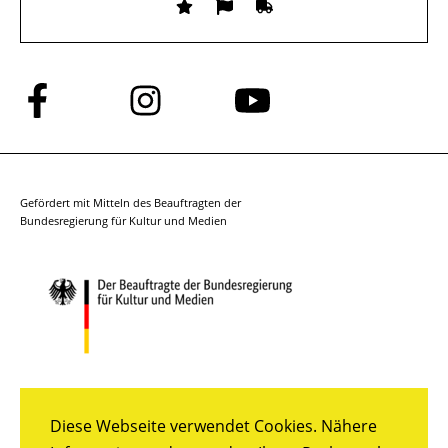
Folge
Folge
Folge
uns
uns
uns
auf
auf
auf
Facebook
Instagram
YouTube
Gefördert mit Mitteln des Beauftragten der
Bundesregierung für Kultur und Medien
Diese Webseite verwendet Cookies. Nähere