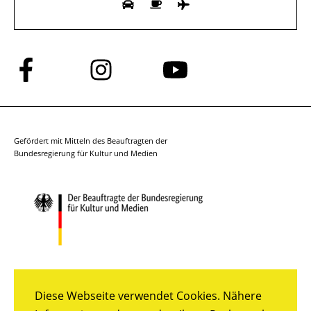
Folge
Folge
Folge
uns
uns
uns
auf
auf
auf
Facebook
Instagram
YouTube
Gefördert mit Mitteln des Beauftragten der
Bundesregierung für Kultur und Medien
Diese Webseite verwendet Cookies. Nähere