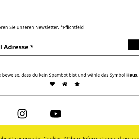
ren Sie unseren Newsletter. *Pflichtfeld
Se
l Adresse
te beweise, dass du kein Spambot bist und wähle das Symbol
Haus
.
Folge
Folge
uns
uns
auf
auf
ok
Instagram
YouTube
bseite verwendet Cookies. Nähere Informationen dazu und 