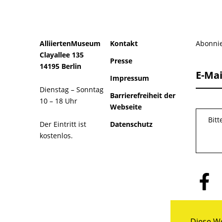
AlliiertenMuseum
Kontakt
Abonnie
Clayallee 135
Presse
14195 Berlin
E-Mai
Impressum
Dienstag – Sonntag
Barrierefreiheit der
10 – 18 Uhr
Webseite
Bit
Der Eintritt ist
Datenschutz
kostenlos.
Folge
uns
auf
Facebo
Diese We