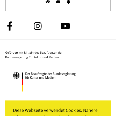
Folge
Folge
Folge
uns
uns
uns
auf
auf
auf
Facebook
Instagram
YouTube
Gefördert mit Mitteln des Beauftragten der
Bundesregierung für Kultur und Medien
Diese Webseite verwendet Cookies. Nähere