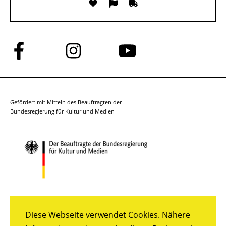
Folge
Folge
Folge
uns
uns
uns
auf
auf
auf
Facebook
Instagram
YouTube
Gefördert mit Mitteln des Beauftragten der
Bundesregierung für Kultur und Medien
Diese Webseite verwendet Cookies. Nähere