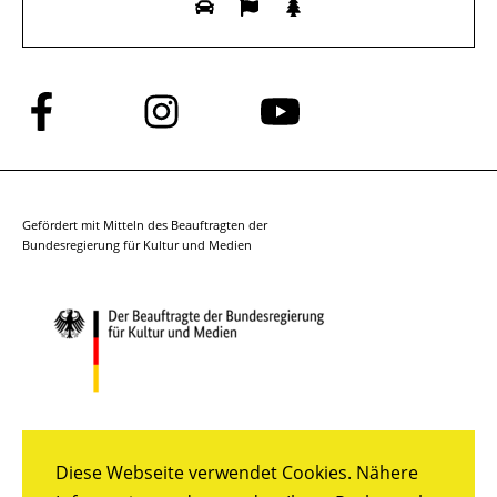
Folge
Folge
Folge
uns
uns
uns
auf
auf
auf
Facebook
Instagram
YouTube
Gefördert mit Mitteln des Beauftragten der
Bundesregierung für Kultur und Medien
Diese Webseite verwendet Cookies. Nähere