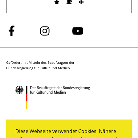
Folge
Folge
Folge
uns
uns
uns
auf
auf
auf
Facebook
Instagram
YouTube
Gefördert mit Mitteln des Beauftragten der
Bundesregierung für Kultur und Medien
Diese Webseite verwendet Cookies. Nähere