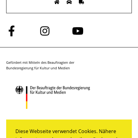
Folge
Folge
Folge
uns
uns
uns
auf
auf
auf
Facebook
Instagram
YouTube
Gefördert mit Mitteln des Beauftragten der
Bundesregierung für Kultur und Medien
Diese Webseite verwendet Cookies. Nähere