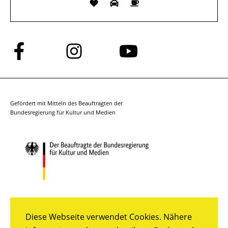
Folge
Folge
Folge
uns
uns
uns
auf
auf
auf
Facebook
Instagram
YouTube
Gefördert mit Mitteln des Beauftragten der
Bundesregierung für Kultur und Medien
Diese Webseite verwendet Cookies. Nähere