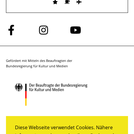
Folge
Folge
Folge
uns
uns
uns
auf
auf
auf
Facebook
Instagram
YouTube
Gefördert mit Mitteln des Beauftragten der
Bundesregierung für Kultur und Medien
Diese Webseite verwendet Cookies. Nähere