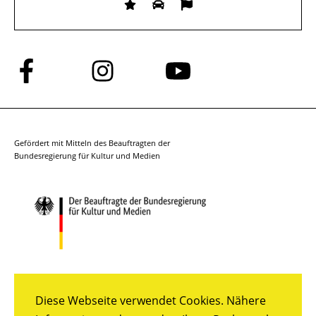
Folge
Folge
Folge
uns
uns
uns
auf
auf
auf
Facebook
Instagram
YouTube
Gefördert mit Mitteln des Beauftragten der
Bundesregierung für Kultur und Medien
Diese Webseite verwendet Cookies. Nähere