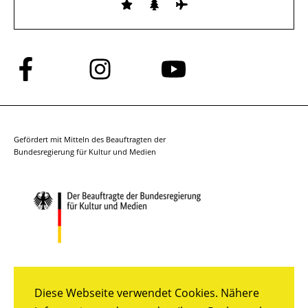
Folge
Folge
Folge
uns
uns
uns
auf
auf
auf
Facebook
Instagram
YouTube
Gefördert mit Mitteln des Beauftragten der
Bundesregierung für Kultur und Medien
Diese Webseite verwendet Cookies. Nähere