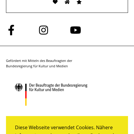
Folge
Folge
Folge
uns
uns
uns
auf
auf
auf
Facebook
Instagram
YouTube
Gefördert mit Mitteln des Beauftragten der
Bundesregierung für Kultur und Medien
Diese Webseite verwendet Cookies. Nähere