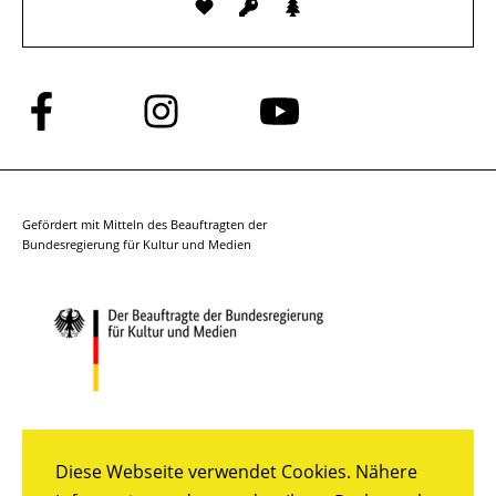
Folge
Folge
Folge
uns
uns
uns
auf
auf
auf
Facebook
Instagram
YouTube
Gefördert mit Mitteln des Beauftragten der
Bundesregierung für Kultur und Medien
Diese Webseite verwendet Cookies. Nähere