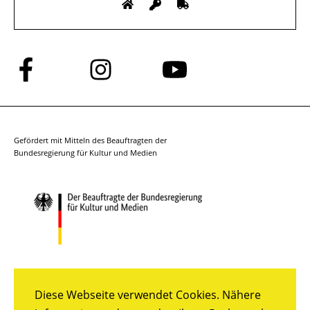
Folge
Folge
Folge
uns
uns
uns
auf
auf
auf
Facebook
Instagram
YouTube
Gefördert mit Mitteln des Beauftragten der
Bundesregierung für Kultur und Medien
Diese Webseite verwendet Cookies. Nähere