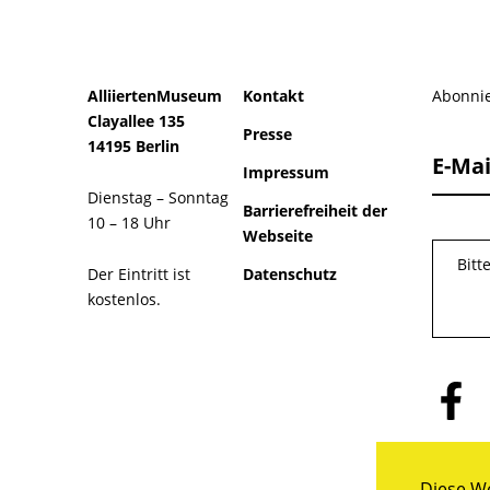
AlliiertenMuseum
Kontakt
Abonnie
Clayallee 135
Presse
14195 Berlin
E-Mai
Impressum
Dienstag – Sonntag
Barrierefreiheit der
10 – 18 Uhr
Webseite
Bitt
Der Eintritt ist
Datenschutz
kostenlos.
Folge
uns
auf
Facebo
Diese We