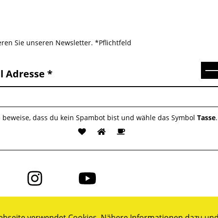
ren Sie unseren Newsletter. *Pflichtfeld
Se
l Adresse
e beweise, dass du kein Spambot bist und wähle das Symbol
Tasse
.
Folge
Folge
uns
uns
auf
auf
ok
Instagram
YouTube
bseite verwendet Cookies. Nähere Informationen dazu und 