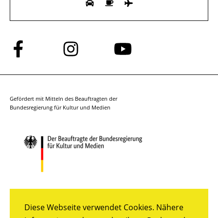
Folge
Folge
Folge
uns
uns
uns
auf
auf
auf
Facebook
Instagram
YouTube
Gefördert mit Mitteln des Beauftragten der
Bundesregierung für Kultur und Medien
Diese Webseite verwendet Cookies. Nähere