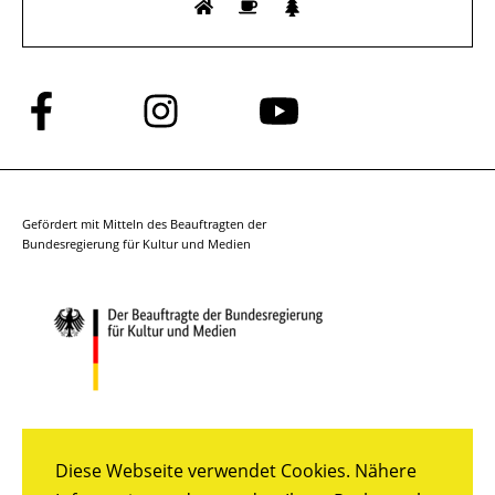
Folge
Folge
Folge
uns
uns
uns
auf
auf
auf
Facebook
Instagram
YouTube
Gefördert mit Mitteln des Beauftragten der
Bundesregierung für Kultur und Medien
Diese Webseite verwendet Cookies. Nähere