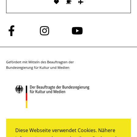
Folge
Folge
Folge
uns
uns
uns
auf
auf
auf
Facebook
Instagram
YouTube
Gefördert mit Mitteln des Beauftragten der
Bundesregierung für Kultur und Medien
Diese Webseite verwendet Cookies. Nähere