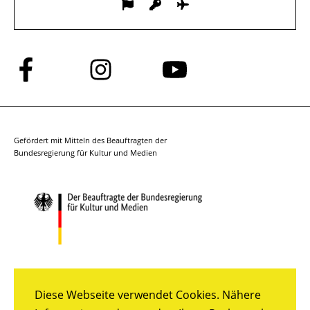
Folge
Folge
Folge
uns
uns
uns
auf
auf
auf
Facebook
Instagram
YouTube
Gefördert mit Mitteln des Beauftragten der
Bundesregierung für Kultur und Medien
Diese Webseite verwendet Cookies. Nähere