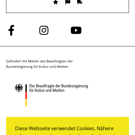
Folge
Folge
Folge
uns
uns
uns
auf
auf
auf
Facebook
Instagram
YouTube
Gefördert mit Mitteln des Beauftragten der
Bundesregierung für Kultur und Medien
Diese Webseite verwendet Cookies. Nähere