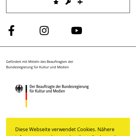
Folge
Folge
Folge
uns
uns
uns
auf
auf
auf
Facebook
Instagram
YouTube
Gefördert mit Mitteln des Beauftragten der
Bundesregierung für Kultur und Medien
Diese Webseite verwendet Cookies. Nähere