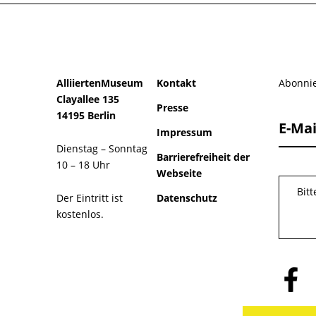
AlliiertenMuseum
Kontakt
Abonnie
Clayallee 135
Presse
14195 Berlin
E-Mai
Impressum
Dienstag – Sonntag
Barrierefreiheit der
10 – 18 Uhr
Webseite
Bit
Der Eintritt ist
Datenschutz
kostenlos.
Folge
uns
auf