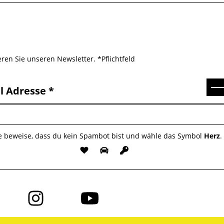
ren Sie unseren Newsletter. *Pflichtfeld
Se
l Adresse
te beweise, dass du kein Spambot bist und wähle das Symbol
Herz
.
Folge
Folge
uns
uns
auf
auf