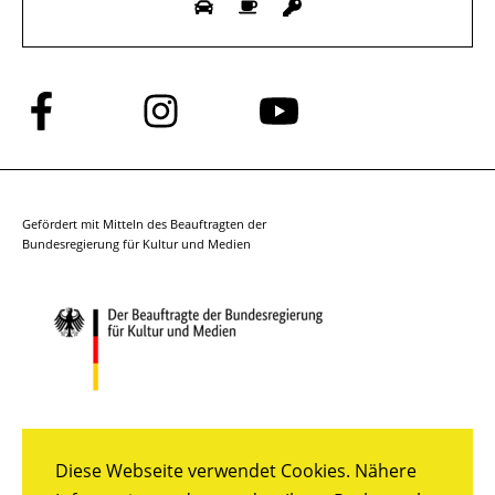
Folge
Folge
Folge
uns
uns
uns
auf
auf
auf
Facebook
Instagram
YouTube
Gefördert mit Mitteln des Beauftragten der
Bundesregierung für Kultur und Medien
Diese Webseite verwendet Cookies. Nähere