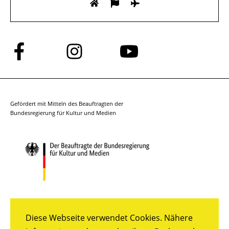
Folge
Folge
Folge
uns
uns
uns
auf
auf
auf
Facebook
Instagram
YouTube
Gefördert mit Mitteln des Beauftragten der
Bundesregierung für Kultur und Medien
Diese Webseite verwendet Cookies. Nähere