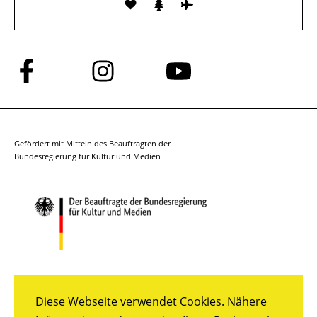
Folge
Folge
Folge
uns
uns
uns
auf
auf
auf
Facebook
Instagram
YouTube
Gefördert mit Mitteln des Beauftragten der
Bundesregierung für Kultur und Medien
Diese Webseite verwendet Cookies. Nähere