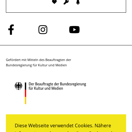
Folge
Folge
Folge
uns
uns
uns
auf
auf
auf
Facebook
Instagram
YouTube
Gefördert mit Mitteln des Beauftragten der
Bundesregierung für Kultur und Medien
Diese Webseite verwendet Cookies. Nähere