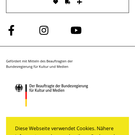
Folge
Folge
Folge
uns
uns
uns
auf
auf
auf
Facebook
Instagram
YouTube
Gefördert mit Mitteln des Beauftragten der
Bundesregierung für Kultur und Medien
Diese Webseite verwendet Cookies. Nähere