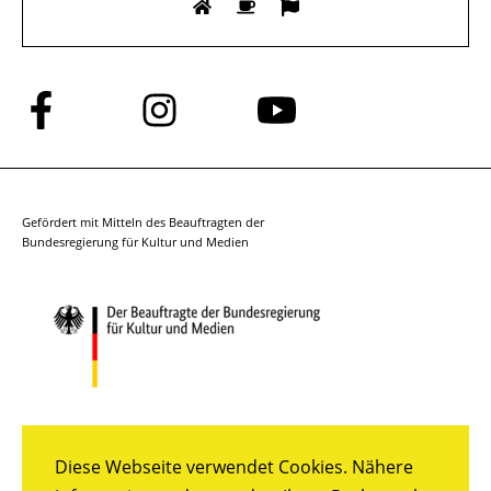
Folge
Folge
Folge
uns
uns
uns
auf
auf
auf
Facebook
Instagram
YouTube
Gefördert mit Mitteln des Beauftragten der
Bundesregierung für Kultur und Medien
Diese Webseite verwendet Cookies. Nähere