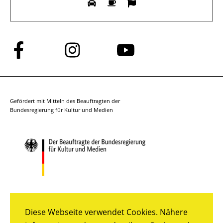
Folge
Folge
Folge
uns
uns
uns
auf
auf
auf
Facebook
Instagram
YouTube
Gefördert mit Mitteln des Beauftragten der
Bundesregierung für Kultur und Medien
Diese Webseite verwendet Cookies. Nähere