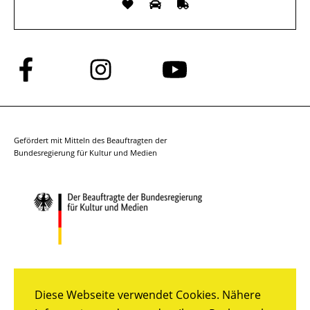
Folge
Folge
Folge
uns
uns
uns
auf
auf
auf
Facebook
Instagram
YouTube
Gefördert mit Mitteln des Beauftragten der
Bundesregierung für Kultur und Medien
Diese Webseite verwendet Cookies. Nähere