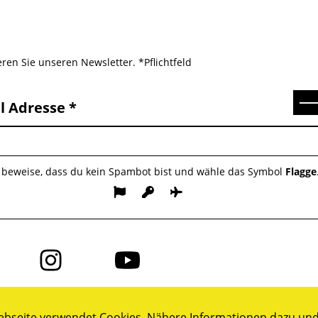
ren Sie unseren Newsletter. *Pflichtfeld
Se
l Adresse
e beweise, dass du kein Spambot bist und wähle das Symbol
Flagge
Folge
Folge
uns
uns
auf
auf
ok
Instagram
YouTube
bseite verwendet Cookies. Nähere Informationen dazu und 