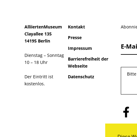
AlliiertenMuseum
Kontakt
Abonnie
Clayallee 135
Presse
14195 Berlin
E-Mai
Impressum
Dienstag – Sonntag
Barrierefreiheit der
10 – 18 Uhr
Webseite
Bitt
Der Eintritt ist
Datenschutz
kostenlos.
Folge
uns
auf
Facebo
Diese We